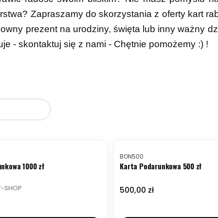
arstwa? Zapraszamy do skorzystania z oferty kart r
owny prezent na urodziny, święta lub inny ważny dzi
uje - skontaktuj się z nami - Chętnie pomożemy :) !
któw
NOWOŚĆ
Kod produktu
BON500
unkowa 1000 zł
Karta Podarunkowa 500 zł
T-SHOP
Cena
500,00 zł