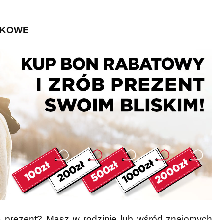
NKOWE
 prezent? Masz w rodzinie lub wśród znajomych