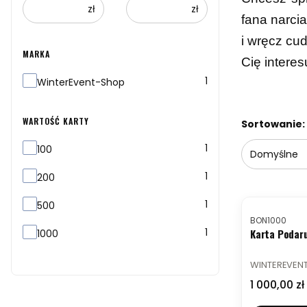
zł
zł
fana narci
i wręcz cud
MARKA
Cię interes
Marka
1
WinterEvent-Shop
Lista produ
WARTOŚĆ KARTY
Sortowanie:
Wartość Karty
1
100
Domyślne
1
200
NOWOŚĆ
1
500
Kod produktu
BON1000
1
Karta Podar
1000
PRODUCENT
WINTEREVEN
Cena
1 000,00 zł