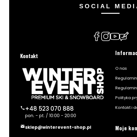
SOCIAL MEDI
(Otwiera
(Otwiera
(Otwiera
(Otwie
się
się
się
się
w
w
w
w
Linki w s
Informa
Kontakt
nowej
nowej
nowej
nowej
karcie)
karcie)
karcie)
karcie)
O nas
Regulamin
Regulamin 
Polityka p
Kontakt i 
+48 523 070 888
pon. - pt. / 10:00 - 20:00
Moje ko
sklep@winterevent-shop.pl