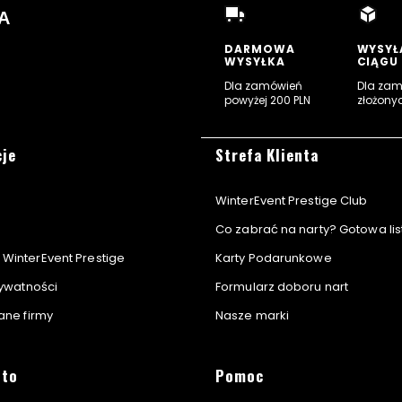
A
DARMOWA
WYSYŁ
WYSYŁKA
CIĄGU
Dla zamówień
Dla za
powyżej 200 PLN
złożony
ra
topce
cje
Strefa Klienta
WinterEvent Prestige Club
Co zabrać na narty? Gotowa lis
WinterEvent Prestige
Karty Podarunkowe
rywatności
Formularz doboru nart
dane firmy
Nasze marki
nto
Pomoc