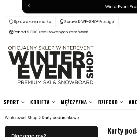
WinterEvent Pre
Sprawdzona marka
Sprawdź WE-SHOP Prestige!
Ponad 9 000 zrealizowanych zamówień
SPORT
KOBIETA
MĘŻCZYZNA
DZIECKO
AK
Winterevent Shop
Karty podarunkowe
Karty po
Dlaczego my?