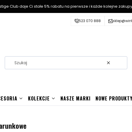
stige Club daje Ci stałe 5% rabatu na pierwsze i każde kolejne zakupy
523 070 888
sklep@wint
Wyczyść
Szuka
CESORIA
KOLEKCJE
NASZE MARKI
NOWE PRODUKT
darunkowe