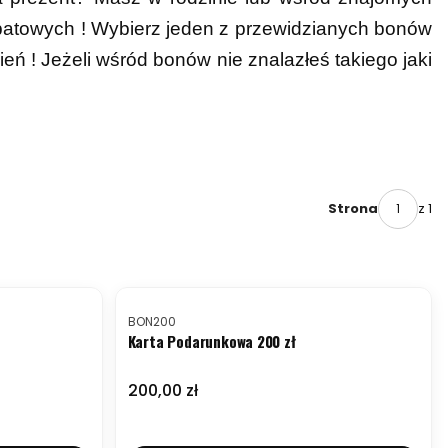
abatowych ! Wybierz jeden z przewidzianych bonów
eń ! Jeżeli wśród bonów nie znalazłeś takiego jaki
z 1
Strona
NOWOŚĆ
Kod produktu
BON200
Karta Podarunkowa 200 zł
Cena
200,00 zł