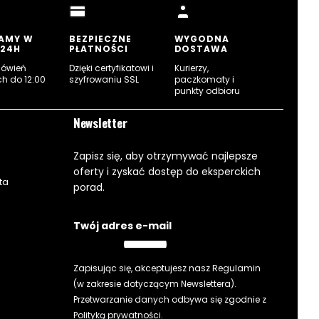
AMY W
BEZPIECZNE
WYGODNA
 24H
PŁATNOŚCI
DOSTAWA
mówień
Dzięki certyfikatowi i
Kurierzy,
ch do 12:00
szyfrowaniu SSL
paczkomaty i
punkty odbioru
Newsletter
Zapisz się, aby otrzymywać najlepsze
oferty i zyskać dostęp do eksperckich
ta
porad.
Twój adres e-mail
Zapisując się, akceptujesz nasz
Regulamin
(w zakresie dotyczącym Newslettera).
Przetwarzanie danych odbywa się zgodnie z
Polityką prywatności
.