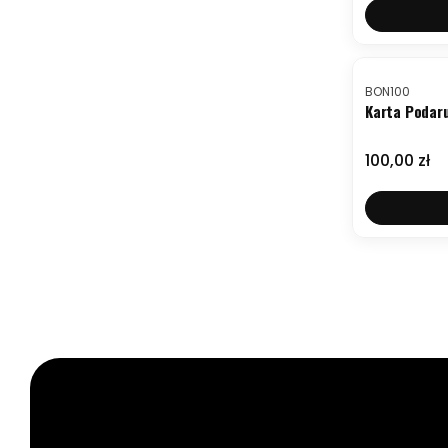
NOWOŚĆ
Kod produktu
BON100
Karta Podaru
Cena
100,00 zł