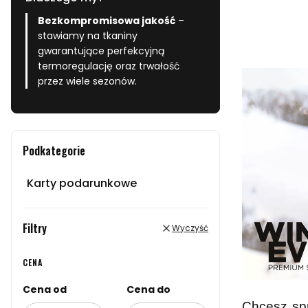
Bezkompromisowa jakość
–
stawiamy na tkaniny
gwarantujące perfekcyjną
termoregulację oraz trwałość
przez wiele sezonów.
Podkategorie
Karty podarunkowe
Filtry
Wyczyść
CENA
Cena od
Cena do
Chcesz sp