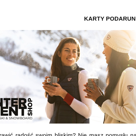
KARTY PODARU
rawić radość swoim bliskim? Nie masz pomysłu na